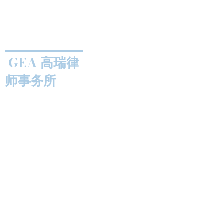
GEA 高瑞律
师事务所
我们的服务
快速链接
首页
电话：(+61)
2 80 658 988
​​微信：GEAVIPDesk