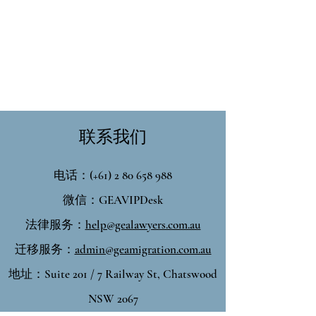
联系我们
电话：(+61)
2 80 658 988
​​微信：GEAVIPDesk
法律服务：
help@gealawyers.com.au
迁移服务：
admin@geamigration.com.au
地址：Suite 201 / 7 Railway St, Chatswood
NSW 2067