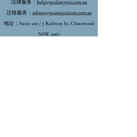
法律服务：
help@gealawyers.com.au
• 成功管理了新南威尔士州巴尔曼、
迁移服务：
admin@geamigration.com.au
莫利莫克和金德拜恩历史酒店的尽
地址：Suite 201 / 7 Railway St, Chatswood
职调查、收购和后续运营。

NSW 2067
• 为昆士兰州冲浪者天堂的各种购买
(+61) 2 80 658 988
者提供了关于外国投资审查委员会
要求的成功指导。

免费咨询
• 就悉尼St Leonards 价值4800 万美
元的商业综合体的尽职调查、收购
和管理提供咨询。

• 成功完成了涉及悉尼Epping 约60 
个住宅单元的尽职调查、收购、构
建、融资、细分和处置的项目。
