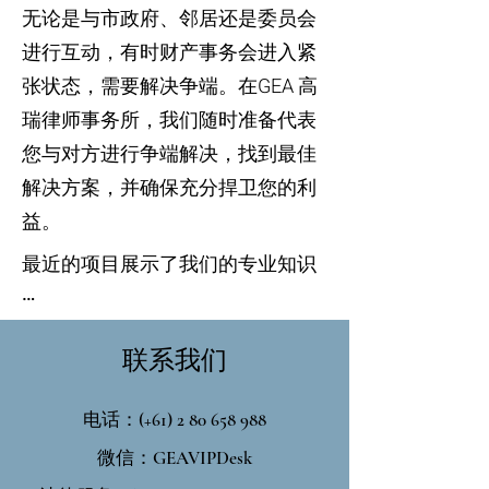
无论是与市政府、邻居还是委员会
进行互动，有时财产事务会进入紧
张状态，需要解决争端。在GEA 高
瑞律师事务所，我们随时准备代表
您与对方进行争端解决，找到最佳
解决方案，并确保充分捍卫您的利
益。
最近的项目展示了我们的专业知识

我们最近的项目体现了我们能力的
广度和深度：

联系我们
• 就新南威尔士州Entrance 价值约
电话：(+61)
2 80 658 988
2,000 万美元的合资土地交换安排
​​微信：GEAVIPDesk
提供咨询。
